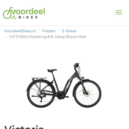
Togg
VoordeelBikes.nl
Fietsen
E-Bikes
VICTORIA eTrekking 8.8, Deep Black Matt