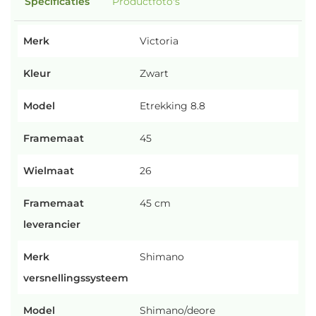
Specificaties
Productfoto's
Merk
Victoria
Kleur
Zwart
Model
Etrekking 8.8
Framemaat
45
Wielmaat
26
Framemaat
45 cm
leverancier
Merk
Shimano
versnellingssysteem
Model
Shimano/deore