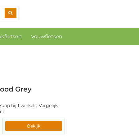
akfietsen
Vouwfietsen
Good Grey
koop bij
1
winkels. Vergelijk
ct.
Bekijk