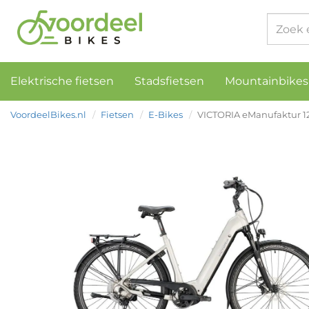
Elektrische fietsen
Stadsfietsen
Mountainbikes
VoordeelBikes.nl
Fietsen
E-Bikes
VICTORIA eManufaktur 12