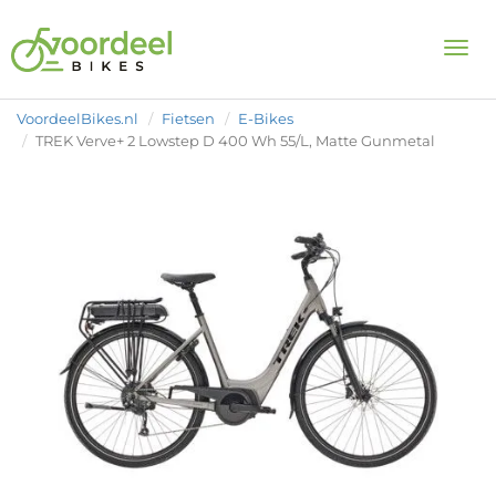
Togg
VoordeelBikes.nl
Fietsen
E-Bikes
TREK Verve+ 2 Lowstep D 400 Wh 55/L, Matte Gunmetal