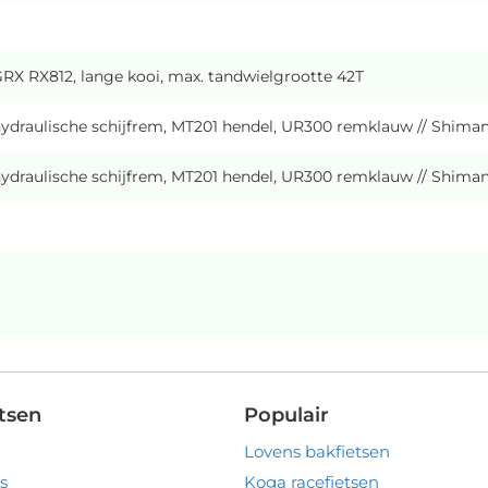
X RX812, lange kooi, max. tandwielgrootte 42T
draulische schijfrem, MT201 hendel, UR300 remklauw // Shiman
draulische schijfrem, MT201 hendel, UR300 remklauw // Shiman
tsen
Populair
Lovens bakfietsen
s
Koga racefietsen