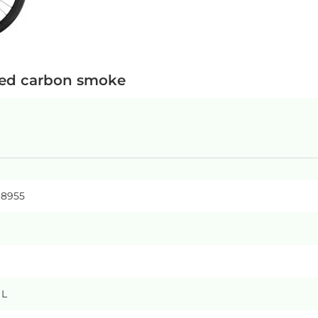
, red carbon smoke
68955
 L