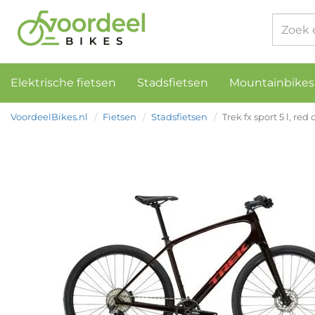
Elektrische fietsen
Stadsfietsen
Mountainbikes
VoordeelBikes.nl
Fietsen
Stadsfietsen
Trek fx sport 5 l, re