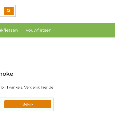
akfietsen
Vouwfietsen
smoke
 bij
1
winkels. Vergelijk hier de
Bekijk