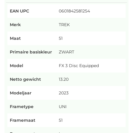
EAN UPC
0601842581254
Merk
TREK
Maat
51
Primaire basiskleur
ZWART
Model
FX 3 Disc Equipped
Netto gewicht
13.20
Modeljaar
2023
Frametype
UNI
Framemaat
51