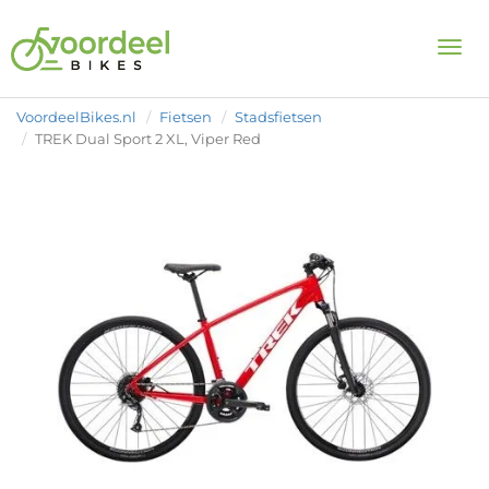
Togg
VoordeelBikes.nl
Fietsen
Stadsfietsen
TREK Dual Sport 2 XL, Viper Red