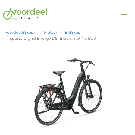
Togg
VoordeelBikes.nl
Fietsen
E-Bikes
Sparta C-grid Energy D51 Black-met No Batt