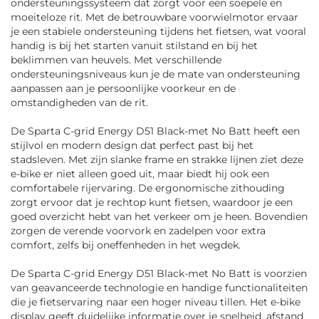
ondersteuningssysteem dat zorgt voor een soepele en
moeiteloze rit. Met de betrouwbare voorwielmotor ervaar
je een stabiele ondersteuning tijdens het fietsen, wat vooral
handig is bij het starten vanuit stilstand en bij het
beklimmen van heuvels. Met verschillende
ondersteuningsniveaus kun je de mate van ondersteuning
aanpassen aan je persoonlijke voorkeur en de
omstandigheden van de rit.
De Sparta C-grid Energy D51 Black-met No Batt heeft een
stijlvol en modern design dat perfect past bij het
stadsleven. Met zijn slanke frame en strakke lijnen ziet deze
e-bike er niet alleen goed uit, maar biedt hij ook een
comfortabele rijervaring. De ergonomische zithouding
zorgt ervoor dat je rechtop kunt fietsen, waardoor je een
goed overzicht hebt van het verkeer om je heen. Bovendien
zorgen de verende voorvork en zadelpen voor extra
comfort, zelfs bij oneffenheden in het wegdek.
De Sparta C-grid Energy D51 Black-met No Batt is voorzien
van geavanceerde technologie en handige functionaliteiten
die je fietservaring naar een hoger niveau tillen. Het e-bike
display geeft duidelijke informatie over je snelheid, afstand