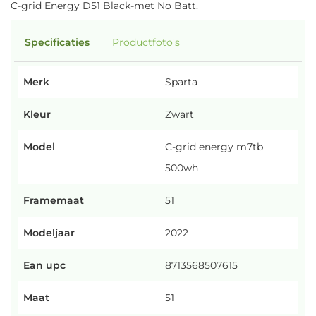
C-grid Energy D51 Black-met No Batt.
Specificaties
Productfoto's
Merk
Sparta
Kleur
Zwart
Model
C-grid energy m7tb
500wh
Framemaat
51
Modeljaar
2022
Ean upc
8713568507615
Maat
51