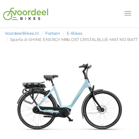
Togg
VoordeelBikes.nl
Fietsen
E-Bikes
Sparta A-SHINE ENERGY M8b D57 CRISTALBLUE-MAT NO BATT