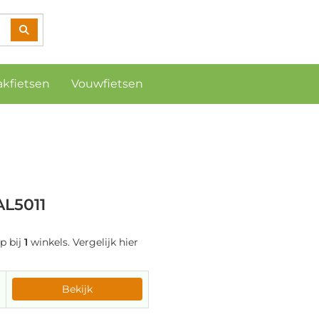
akfietsen
Vouwfietsen
AL5011
p bij
1
winkels. Vergelijk hier
Bekijk