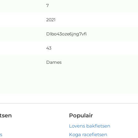
7
2021
Dlbo43oze6jng7vfi
43
Dames
tsen
Populair
Lovens bakfietsen
s
Koga racefietsen