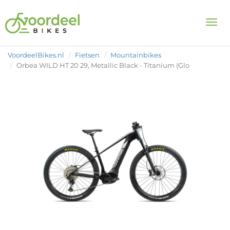
Togg
VoordeelBikes.nl
Fietsen
Mountainbikes
Orbea WILD HT 20 29, Metallic Black - Titanium (Glo