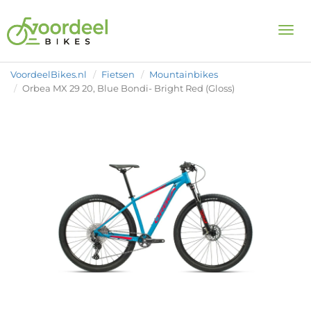
Togg
VoordeelBikes.nl
Fietsen
Mountainbikes
Orbea MX 29 20, Blue Bondi- Bright Red (Gloss)