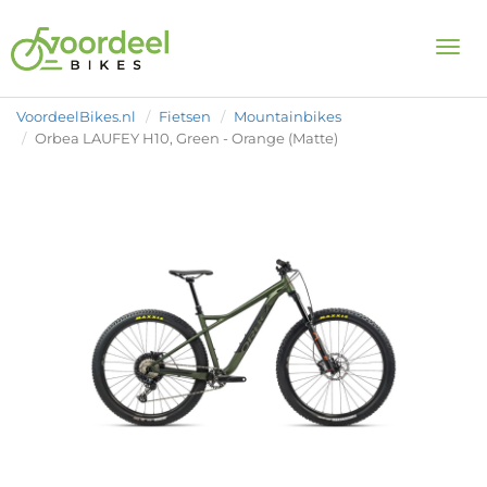
Togg
VoordeelBikes.nl
Fietsen
Mountainbikes
Orbea LAUFEY H10, Green - Orange (Matte)