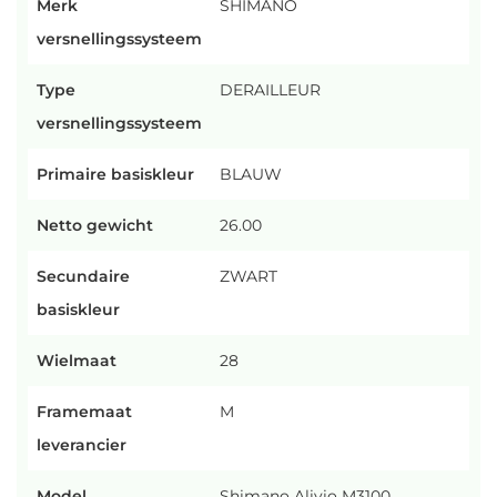
Merk
SHIMANO
versnellingssysteem
Type
DERAILLEUR
versnellingssysteem
Primaire basiskleur
BLAUW
Netto gewicht
26.00
Secundaire
ZWART
basiskleur
Wielmaat
28
Framemaat
M
leverancier
Model
Shimano Alivio M3100