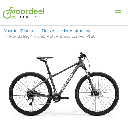
Togg
VoordeelBikes.nl
Fietsen
Mountainbikes
Merida Big Nine 60 Matt Anthracite/silver Xl 20"