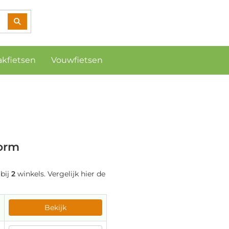
akfietsen
Vouwfietsen
torm
 bij
2
winkels. Vergelijk hier de
Bekijk