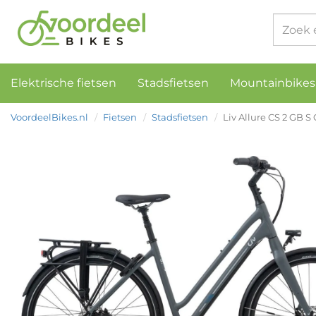
Elektrische fietsen
Stadsfietsen
Mountainbikes
VoordeelBikes.nl
Fietsen
Stadsfietsen
Liv Allure CS 2 GB 