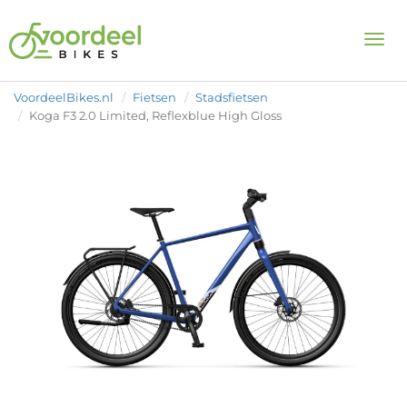
Togg
VoordeelBikes.nl
Fietsen
Stadsfietsen
Koga F3 2.0 Limited, Reflexblue High Gloss