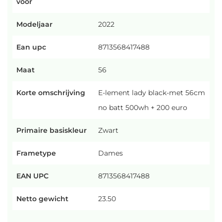
voor
Modeljaar
2022
Ean upc
8713568417488
Maat
56
Korte omschrijving
E-lement lady black-met 56cm
no batt 500wh + 200 euro
Primaire basiskleur
Zwart
Frametype
Dames
EAN UPC
8713568417488
Netto gewicht
23.50