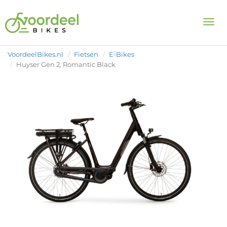
Togg
VoordeelBikes.nl
Fietsen
E-Bikes
Huyser Gen 2, Romantic Black