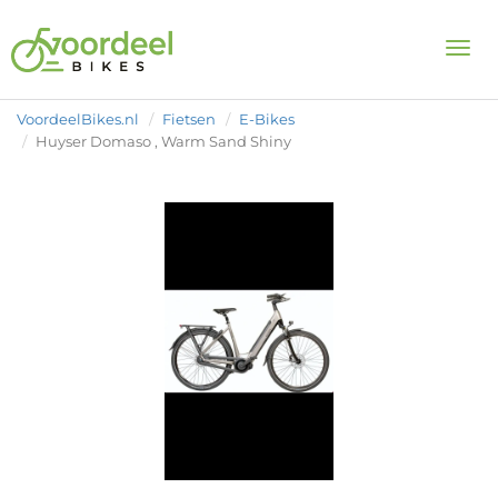
Togg
VoordeelBikes.nl
Fietsen
E-Bikes
Huyser Domaso , Warm Sand Shiny