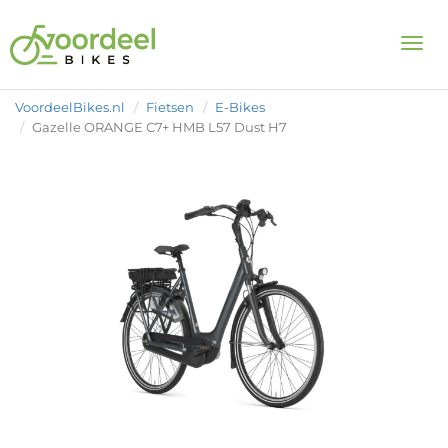
Togg
VoordeelBikes.nl
Fietsen
E-Bikes
Gazelle ORANGE C7+ HMB L57 Dust H7