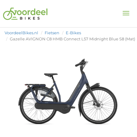
Togg
VoordeelBikes.nl
Fietsen
E-Bikes
Gazelle AVIGNON C8 HMB Connect L57 Midnight Blue S8 (Mat)