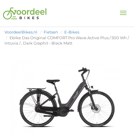
Togg
VoordeelBikes.nl
Fietsen
E-Bikes
Ebike Das Original COMFORT Pro Wave Active Plus / 500 Wh /
Intuvia / , Dark Graphit - Black Matt