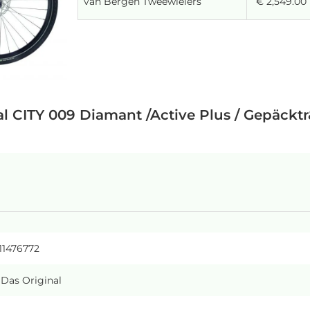
van Bergen Tweewielers
€ 2,549.00
l CITY 009 Diamant /Active Plus / Gepäcktr&
11476772
 Das Original