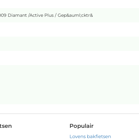
009 Diamant /Active Plus / Gep&auml;cktr&
tsen
Populair
Lovens bakfietsen