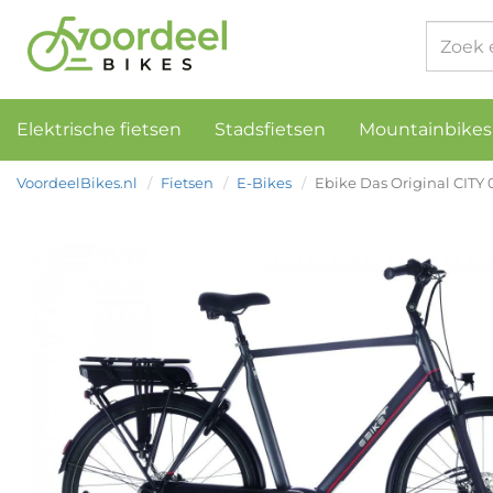
Elektrische fietsen
Stadsfietsen
Mountainbikes
VoordeelBikes.nl
Fietsen
E-Bikes
Ebike Das Original CITY 