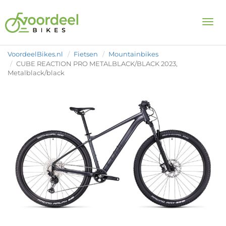
Togg
VoordeelBikes.nl
Fietsen
Mountainbikes
CUBE REACTION PRO METALBLACK/BLACK 2023,
Metalblack/black