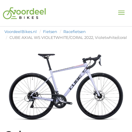
Togg
VoordeelBikes.nl
Fietsen
Racefietsen
CUBE AXIAL WS VIOLETWHITE/CORAL 2022, Violetwhite/coral