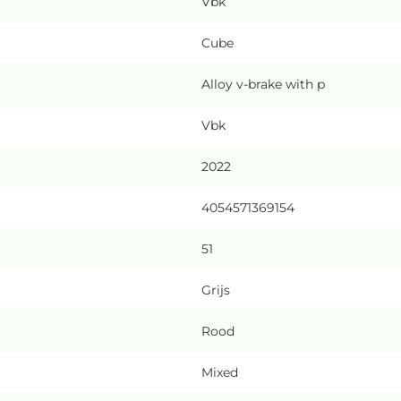
Vbk
Cube
Alloy v-brake with p
Vbk
2022
4054571369154
51
Grijs
Rood
Mixed