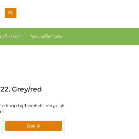
akfietsen
Vouwfietsen
2, Grey/red
te koop bij
1
winkels. Vergelijk
ct.
Bekijk