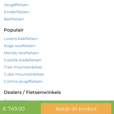
Jeugdfietsen
Kinderfietsen
Bakfietsen
Populair
Lovens bakfietsen
Koga racefietsen
Merida racefietsen
Gazelle stadsfietsen
Trek mountainbikes
Cube mountainbikes
Cortina jeugdfietsen
Dealers / Fietsenwinkels
Dealer login
€ 749.00
Bekijk dit product
© 2026
VoordeelBikes