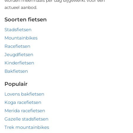
worden meermaals per dag bijgewerkt voor een
actueel aanbod.
Soorten fietsen
Stadsfietsen
Mountainbikes
Racefietsen
Jeugdfietsen
Kinderfietsen
Bakfietsen
Populair
Lovens bakfietsen
Koga racefietsen
Merida racefietsen
Gazelle stadsfietsen
Trek mountainbikes