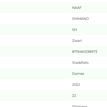
NAAF
SHIMANO
SH
Zwart
8719461038973
Stadsfiets
Dames
2022
22
Shimano