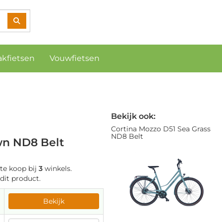
akfietsen
Vouwfietsen
Bekijk ook:
Cortina Mozzo D51 Sea Grass
ND8 Belt
wn ND8 Belt
te koop bij
3
winkels.
dit product.
Bekijk