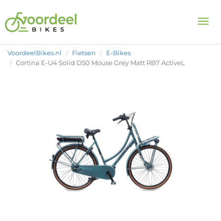
Togg
VoordeelBikes.nl
Fietsen
E-Bikes
Cortina E-U4 Solid D50 Mouse Grey Matt RB7 ActiveL