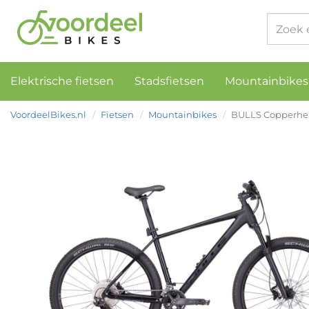
Elektrische fietsen
Stadsfietsen
Mountainbikes
VoordeelBikes.nl
Fietsen
Mountainbikes
BULLS Copperhead