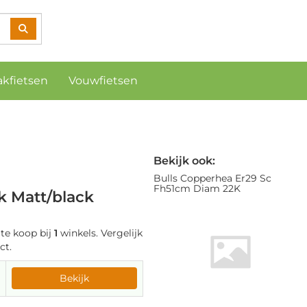
akfietsen
Vouwfietsen
Bekijk ook:
Bulls Copperhea Er29 Sc
Fh51cm Diam 22K
k Matt/black
te koop bij
1
winkels. Vergelijk
ct.
Bekijk