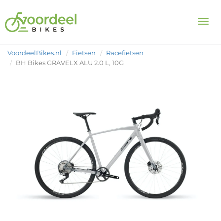
Togg
VoordeelBikes.nl
Fietsen
Racefietsen
BH Bikes GRAVELX ALU 2.0 L, 10G