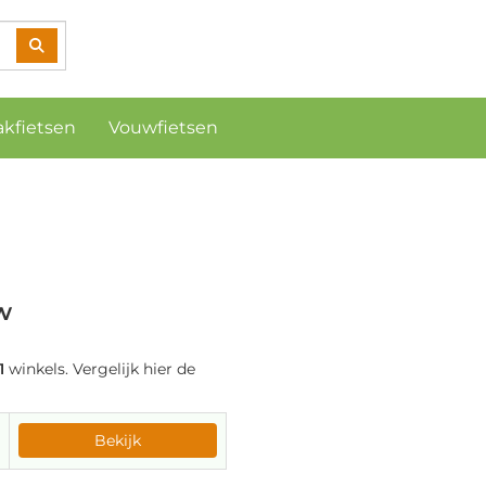
akfietsen
Vouwfietsen
w
1
winkels. Vergelijk hier de
Bekijk