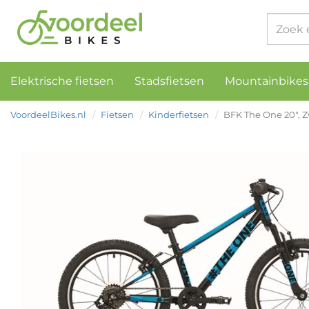
Elektrische fietsen
Stadsfietsen
Mountainbikes
VoordeelBikes.nl
Fietsen
Kinderfietsen
BFK The One 20", 