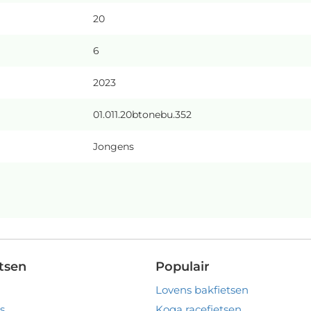
20
6
2023
01.011.20btonebu.352
Jongens
tsen
Populair
Lovens bakfietsen
s
Koga racefietsen