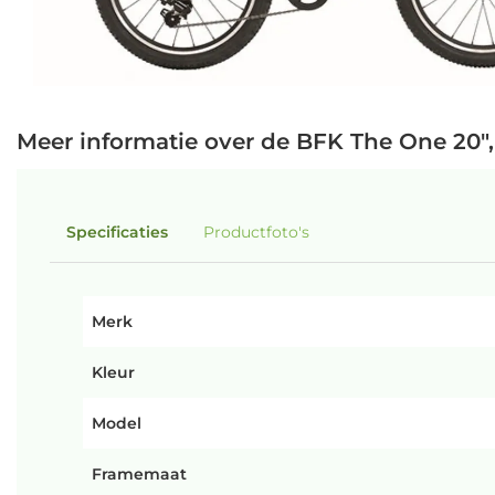
Meer informatie over de BFK The One 20"
Specificaties
Productfoto's
Merk
Kleur
Model
Framemaat