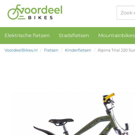
Elektrische fietsen
Stadsfietsen
Mountainbikes
VoordeelBikes.nl
Fietsen
Kinderfietsen
Alpina Trial J20 Su