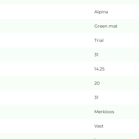
Alpina
Green mat
Trial
31
14.25
20
31
Merkloos
Vast