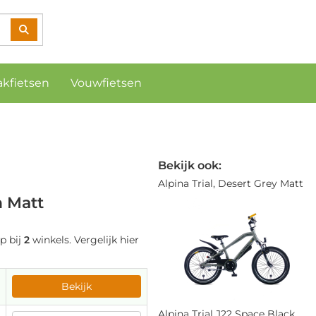
akfietsen
Vouwfietsen
Bekijk ook:
Alpina Trial, Desert Grey Matt
n Matt
p bij
2
winkels. Vergelijk hier
Bekijk
Alpina Trial J22 Space Black