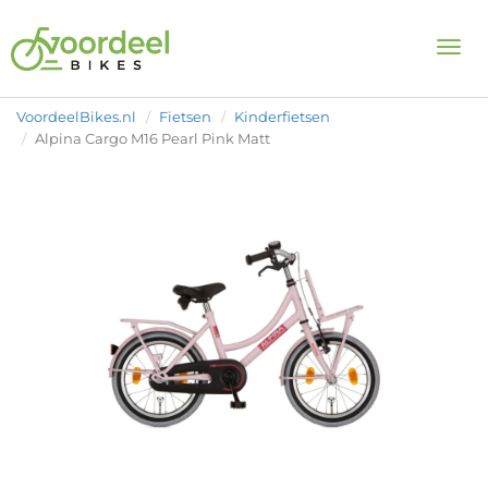
Togg
VoordeelBikes.nl
Fietsen
Kinderfietsen
Alpina Cargo M16 Pearl Pink Matt