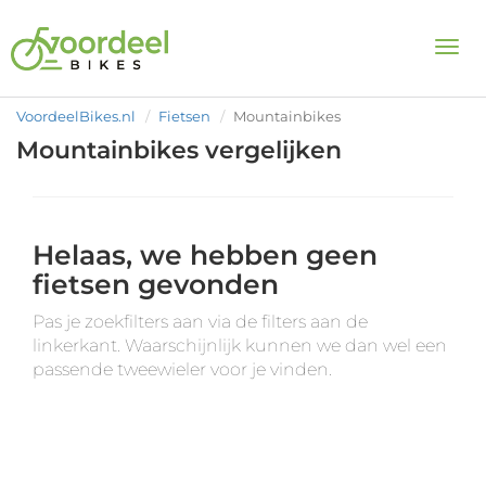
Togg
VoordeelBikes.nl
Fietsen
Mountainbikes
Mountainbikes vergelijken
Helaas, we hebben geen
fietsen gevonden
Pas je zoekfilters aan via de filters aan de
linkerkant. Waarschijnlijk kunnen we dan wel een
passende tweewieler voor je vinden.