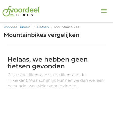
Togg
VoordeelBikes.nl
Fietsen
Mountainbikes
Mountainbikes vergelijken
Helaas, we hebben geen
fietsen gevonden
Pas je zoekfilters aan via de filters aan de
linkerkant. Waarschijnlijk kunnen we dan wel een
passende tweewieler voor je vinden.