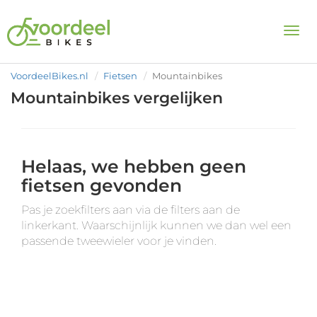
Togg
VoordeelBikes.nl
Fietsen
Mountainbikes
Mountainbikes vergelijken
Helaas, we hebben geen
fietsen gevonden
Pas je zoekfilters aan via de filters aan de
linkerkant. Waarschijnlijk kunnen we dan wel een
passende tweewieler voor je vinden.