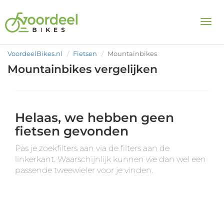
Togg
VoordeelBikes.nl
Fietsen
Mountainbikes
Mountainbikes vergelijken
Helaas, we hebben geen
fietsen gevonden
Pas je zoekfilters aan via de filters aan de
linkerkant. Waarschijnlijk kunnen we dan wel een
passende tweewieler voor je vinden.