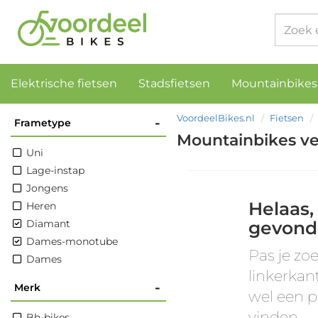
Elektrische fietsen
Stadsfietsen
Mountainbikes
VoordeelBikes.nl
Fietsen
-
Frametype
Mountainbikes ve
Uni
Lage-instap
Jongens
Helaas,
Heren
Diamant
gevond
Dames-monotube
Pas je zoe
Dames
linkerkan
-
Merk
wel een p
vinden.
Bh-bikes