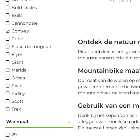
Bold-cycles
Bulls
Cannondale
Conway
Cube
Ontdek de natuur 
Ebike-das-original
Mountainbiken is een geweld
Flyer
robuuste constructie zijn m
Giant
Mountainbike maa
Merida
Orbea
De maat van de wielen op e
Pivot
gevarieerd terrein te bedwin
mountainbikes geleverd met b
Ridley
Scott
Gebruik van een m
Trek
Denk bij het kopen van een 
-
Wielmaat
afleggen van moeilijke paden
De meeste fietsen zijn univer
29