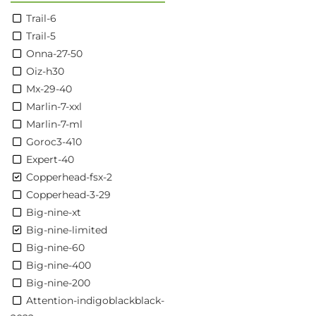
Trail-6
Trail-5
Onna-27-50
Oiz-h30
Mx-29-40
Marlin-7-xxl
Marlin-7-ml
Goroc3-410
Expert-40
Copperhead-fsx-2
Copperhead-3-29
Big-nine-xt
Big-nine-limited
Big-nine-60
Big-nine-400
Big-nine-200
Attention-indigoblackblack-