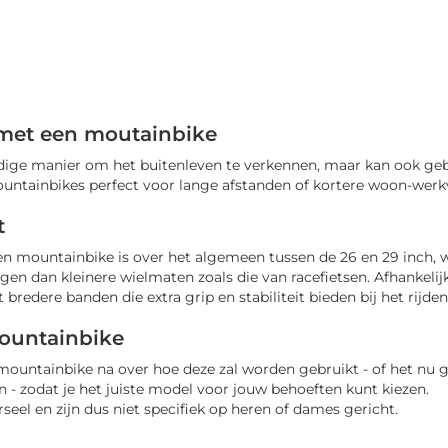
met een moutainbike
ige manier om het buitenleven te verkennen, maar kan ook gebrui
ountainbikes perfect voor lange afstanden of kortere woon-werkv
t
en mountainbike is over het algemeen tussen de 26 en 29 inch,
gen dan kleinere wielmaten zoals die van racefietsen. Afhankelij
redere banden die extra grip en stabiliteit bieden bij het rijd
ountainbike
mountainbike na over hoe deze zal worden gebruikt - of het nu
 - zodat je het juiste model voor jouw behoeften kunt kiezen.
seel en zijn dus niet specifiek op heren of dames gericht.