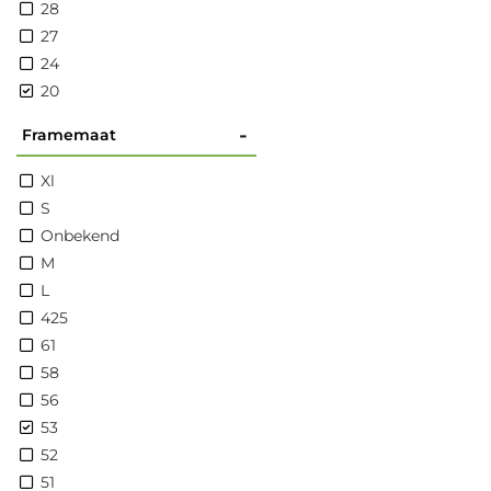
28
27
24
20
-
Framemaat
Xl
S
Onbekend
M
L
425
61
58
56
53
52
51