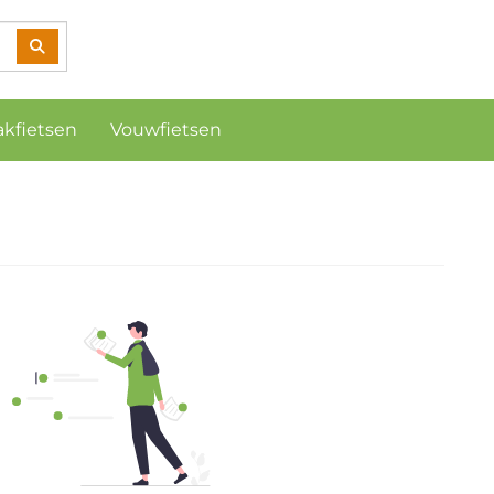
akfietsen
Vouwfietsen