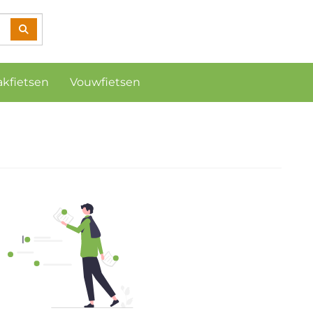
akfietsen
Vouwfietsen