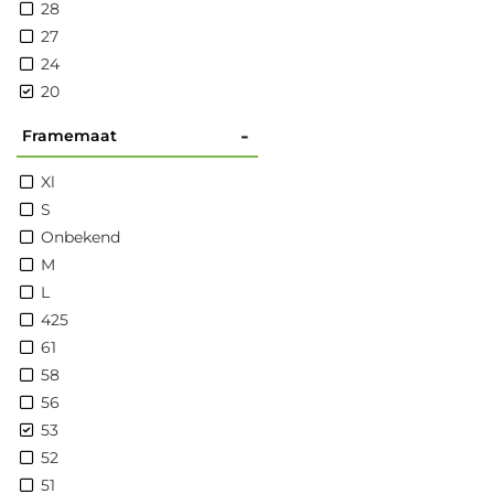
28
27
24
20
-
Framemaat
Xl
S
Onbekend
M
L
425
61
58
56
53
52
51