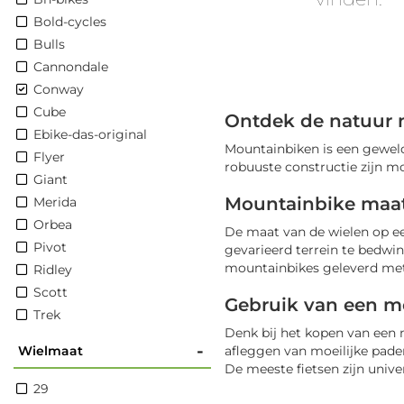
Bold-cycles
Bulls
Cannondale
Conway
Cube
Ontdek de natuur 
Ebike-das-original
Mountainbiken is een geweld
Flyer
robuuste constructie zijn m
Giant
Mountainbike maa
Merida
Orbea
De maat van de wielen op e
Pivot
gevarieerd terrein te bedwin
mountainbikes geleverd met b
Ridley
Scott
Gebruik van een m
Trek
Denk bij het kopen van een 
-
Wielmaat
afleggen van moeilijke paden
De meeste fietsen zijn univer
29