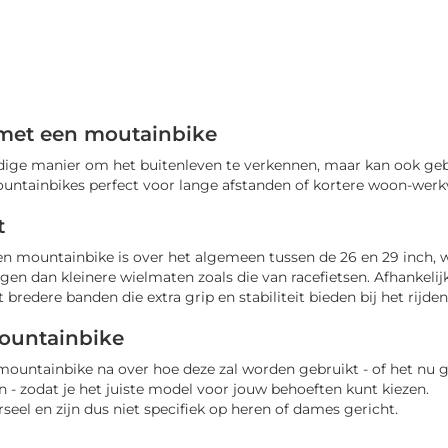
met een moutainbike
ige manier om het buitenleven te verkennen, maar kan ook gebrui
ountainbikes perfect voor lange afstanden of kortere woon-werkv
t
en mountainbike is over het algemeen tussen de 26 en 29 inch,
gen dan kleinere wielmaten zoals die van racefietsen. Afhankelij
redere banden die extra grip en stabiliteit bieden bij het rijd
ountainbike
mountainbike na over hoe deze zal worden gebruikt - of het nu
 - zodat je het juiste model voor jouw behoeften kunt kiezen.
seel en zijn dus niet specifiek op heren of dames gericht.