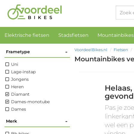
Elektrische fietsen
Stadsfietsen
Mountainbikes
VoordeelBikes.nl
Fietsen
-
Frametype
Mountainbikes ve
Uni
Lage-instap
Jongens
Helaas,
Heren
Diamant
gevond
Dames-monotube
Pas je zoe
Dames
linkerkan
-
Merk
wel een p
vinden.
Bh-bikes