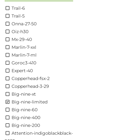
Trail-6
Trail-5
Onna-27-50
Oiz-h30
Mx-29-40
Marlin-7-xxl
Marlin-7-ml
Goroc3-410
Expert-40
Copperhead-fsx-2
Copperhead-3-29
Big-nine-xt
Big-nine-limited
Big-nine-60
Big-nine-400
Big-nine-200
Attention-indigoblackblack-