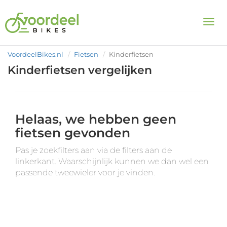
Togg
VoordeelBikes.nl
Fietsen
Kinderfietsen
Kinderfietsen vergelijken
Helaas, we hebben geen
fietsen gevonden
Pas je zoekfilters aan via de filters aan de
linkerkant. Waarschijnlijk kunnen we dan wel een
passende tweewieler voor je vinden.