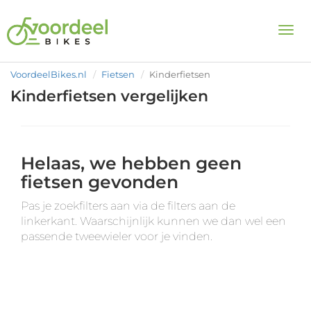
Togg
VoordeelBikes.nl
Fietsen
Kinderfietsen
Kinderfietsen vergelijken
Helaas, we hebben geen
fietsen gevonden
Pas je zoekfilters aan via de filters aan de
linkerkant. Waarschijnlijk kunnen we dan wel een
passende tweewieler voor je vinden.