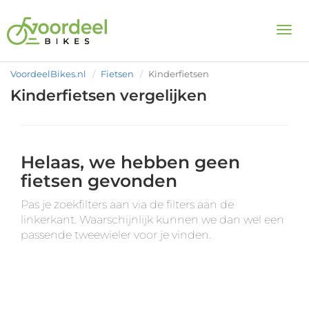
Togg
VoordeelBikes.nl
Fietsen
Kinderfietsen
Kinderfietsen vergelijken
Helaas, we hebben geen
fietsen gevonden
Pas je zoekfilters aan via de filters aan de
linkerkant. Waarschijnlijk kunnen we dan wel een
passende tweewieler voor je vinden.