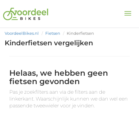
Togg
VoordeelBikes.nl
Fietsen
Kinderfietsen
Kinderfietsen vergelijken
Helaas, we hebben geen
fietsen gevonden
Pas je zoekfilters aan via de filters aan de
linkerkant. Waarschijnlijk kunnen we dan wel een
passende tweewieler voor je vinden.