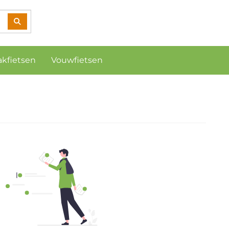
akfietsen
Vouwfietsen