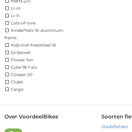
Matts-j20
Lr-m
Lr-1l
Lots-of-love
Kinderfiets-16-aluminium-
frame
Kids-trail-freewheel-16
Girlpower
Flower-fun
Cyke-18-1-alu
Cooper-20
Clubb
Cargo
Over VoordeelBikes
Soorten fie
Stadsfietsen