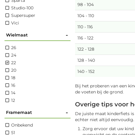
Sparta
98 - 104
Studio-100
Supersuper
104 - 110
Vici
110 - 116
-
Wielmaat
116 - 122
26
122 - 128
24
128 - 140
22
20
140 - 152
18
16
Bij het proberen van een kin
de voeten bij de grond.
14
12
Overige tips voor h
-
Framemaat
De juiste maat kinderfiets is
echter niet altijd eenvoudig.
Onbekend
Zorg ervoor dat uw kind m
51
evenwicht en de controle 