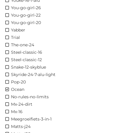
Youke-16-1-alu
You-go-girl-26
You-go-girl-22
You-go-girl-20
Yabber
Trial
The-one-24
Steel-classic-16
Steel-classic-12
Snake-12-skyblue
Skyride-24-7-alu-light
Pop-20
Ocean
No-rules-no-limits
Mx-24-dirt
Mx-16
Meegroeifiets-3-in-1
Matts-j24