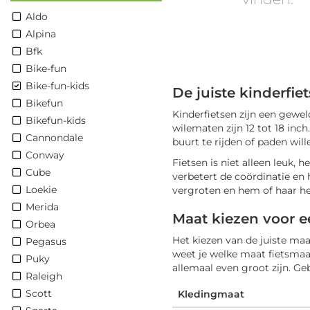
Aldo
Alpina
Bfk
Bike-fun
Bike-fun-kids
De juiste kinderfie
Bikefun
Kinderfietsen zijn een gewe
Bikefun-kids
wilematen zijn 12 tot 18 inch
Cannondale
buurt te rijden of paden wil
Conway
Fietsen is niet alleen leuk,
Cube
verbetert de coördinatie en
Loekie
vergroten en hem of haar h
Merida
Maat kiezen voor e
Orbea
Het kiezen van de juiste ma
Pegasus
weet je welke maat fietsmaat
Puky
allemaal even groot zijn. Ge
Raleigh
Scott
Kledingmaat