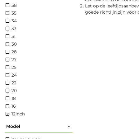
38
Let op de leeftijdsaanbe
goede richtlijn zijn voor 
35
34
33
31
30
28
27
25
24
22
20
18
16
12inch
-
Model