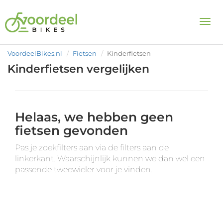
Togg
VoordeelBikes.nl
Fietsen
Kinderfietsen
Kinderfietsen vergelijken
Helaas, we hebben geen
fietsen gevonden
Pas je zoekfilters aan via de filters aan de
linkerkant. Waarschijnlijk kunnen we dan wel een
passende tweewieler voor je vinden.