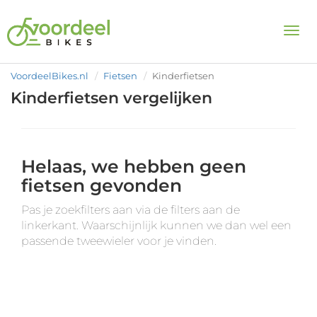
Togg
VoordeelBikes.nl
Fietsen
Kinderfietsen
Kinderfietsen vergelijken
Helaas, we hebben geen
fietsen gevonden
Pas je zoekfilters aan via de filters aan de
linkerkant. Waarschijnlijk kunnen we dan wel een
passende tweewieler voor je vinden.