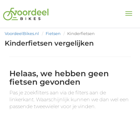
Togg
VoordeelBikes.nl
Fietsen
Kinderfietsen
Kinderfietsen vergelijken
Helaas, we hebben geen
fietsen gevonden
Pas je zoekfilters aan via de filters aan de
linkerkant. Waarschijnlijk kunnen we dan wel een
passende tweewieler voor je vinden.